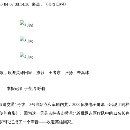
20-04-07 08:14:30 来源：
《长春日报》
歌，欢迎英雄回家。摄影 王者东 张扬 朱嵩玮
本报记者 于莹洁 呼特
交通1号线、2号线站点和车厢内共计2000多块电子屏幕上出现了同样
天使的身影》。因为这一天是吉林省支援湖北首批返吉医疗队中的12名长春
长春市民汇成了一个声音——欢迎英雄回家。