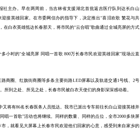
社主办。早在两周前，当吉林省支援湖北首批返吉医疗队到达长白山
迎接英雄回家。在市委网信办的指导下，决定推出“喜泪欢歌 繁花与共
动，在白衣英雄抵达长春那天，将市民的“云合唱”歌曲通过全城亮屏的方式
小时的“全城亮屏 同唱一首歌 800万长春市民欢迎英雄回家”现场云直
商圈、红旗街商圈等多条主要街路LED屏幕以及轨道交通1号线、2号
。所到之处、所见之处，长春市民被白衣天使们的身影深深感动着。
又将有86名长春医务人员抵达。我市已派出专车前往长白山迎接英雄并
同唱一首歌”活动也将继续。同样的数量、同样的点位，全市2000多块屏
春市，就看见大屏幕上长春市民欢迎他们回家的心意，感受到来自家乡的