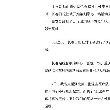
本次活动由市委网信办指导、长春日报
时，长春日报社就开始策划举办一场活动来
——白衣英雄归乡日 全城同唱一首歌”活
献给英雄。
5日当天，长春日报社对活动进行了3个多
播。
长春站综合换乘中心、吾悦广场、重庆路
线站点和车厢内滚动播放着歌曲和活动视频
7日，我省支援湖北第二批返吉医疗队中
将为他们举行欢迎仪式。而我们“全城亮屏 
幕将再次亮起，要让我们的英雄一进入长
温暖。