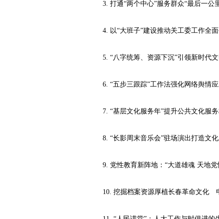
3. 打通“两个中心”服务群众“最后一公
4. 以“大班子”建设推动关工委工作全
5. “八字统筹、资源下沉”引领新时代
6. “五步三跟踪”工作法强化网络舆情
7. “基层文化服务年”提升公共文化服
8. “长影周末音乐会”驻场演出打造文
9. 党性教育新阵地：“大道雄魂 天地
10. 挖掘档案资源厚植长春革命文化 
11. “人民讲堂”：人大工作与时俱进