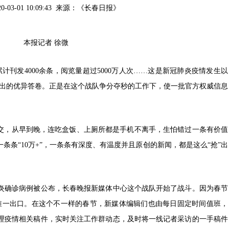
20-03-01 10:09:43 来源：
《长春日报》
本报记者 徐微
发4000余条，阅览量超过5000万人次……这是新冠肺炎疫情发生以
交出的优异答卷。正是在这个战队争分夺秒的工作下，使一批官方权威信息
，从早到晚，连吃盒饭、上厕所都是手机不离手，生怕错过一条有价值
条条“10万+”，一条条有深度、有温度并且原创的新闻，都是这么“抢”出
炎确诊病例被公布，长春晚报新媒体中心这个战队开始了战斗。因为春节
唯一出口。在这个不一样的春节，新媒体编辑们也由每日固定时间值班，
整理疫情相关稿件，实时关注工作群动态，及时将一线记者采访的一手稿件